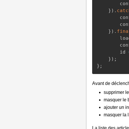
		c
}
)
.
catc
		c
		c
}
)
.
fina
		l
		c
		id 
}
)
;
}
;
Avant de déclench
supprimer le
masquer le b
ajouter un i
masquer la l
La liste des arti