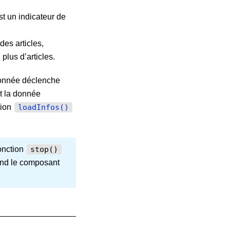
st un indicateur de
 des articles,
plus d’articles.
 donnée déclenche
t la donnée
tion
loadInfos()
fonction
stop()
and le composant