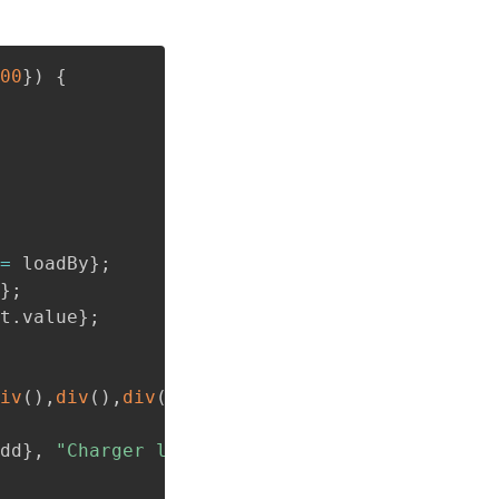
00
}
)
{
=
 loadBy
}
;
}
;
t
.
value
}
;
iv
(
)
,
div
(
)
,
div
(
)
)
;
dd
}
,
"Charger la suite"
)
;