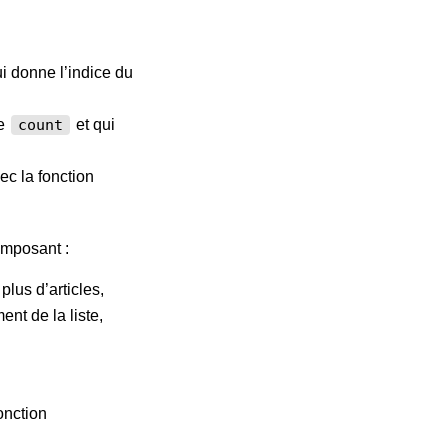
i donne l’indice du
le
et qui
count
vec la fonction
composant :
plus d’articles,
ent de la liste,
onction