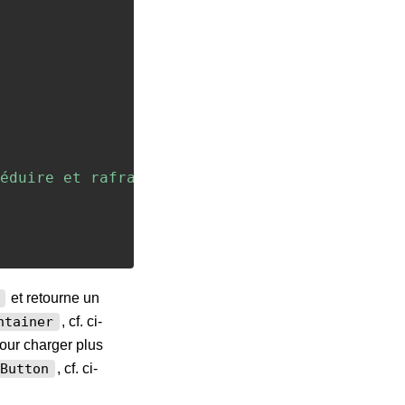
éduire et rafraîchir la liste"
}
,
"Reset"
)
et retourne un
, cf. ci-
ntainer
our charger plus
, cf. ci-
Button