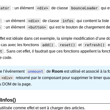
: un élément
de classe
qui e
cator
<div>
bounceLoader
: un élément
de classe
qui contient la liste
r
<div>
infos
: un élément
qui est le bouton de chargement de 
n
<button>
 effet est idéale dans cet exemple, la simple modification d’une
le cas avec les fonctions
,
et
e
add()
reset()
refresh()
. Sans cet effet, il faudrait que ces fonctions appellent la fonc
t
le code.
que l’événement
de
Room
est utilisé et associé à la 
unmount
retourné par le composant pour supprimer le timer qu
<div>
u DOM de la page.
Infos()
utilisée comme effet et sert à charger des articles.