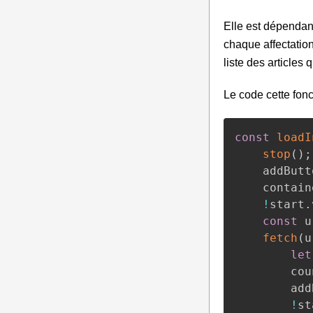
Elle est dépenda
chaque affectatio
liste des articles
Le code cette fonc
const
loadI
stop
(
)
;
	addButt
	contain
!
start
.
const
 u
fetch
(
u
let
		co
		a
!
st