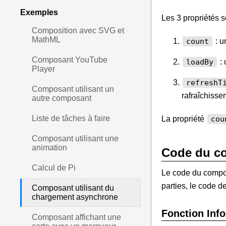
Exemples
Les 3 propriétés s
Composition avec SVG et
MathML
: u
count
Composant YouTube
: 
loadBy
Player
refreshT
Composant utilisant un
rafraîchissem
autre composant
Liste de tâches à faire
La propriété
cou
Composant utilisant une
animation
Code du c
Calcul de Pi
Le code du composa
parties, le code d
Composant utilisant du
chargement asynchrone
Fonction Info
Composant affichant une