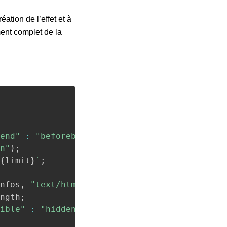
éation de l’effet et à
ment complet de la
end"
:
"beforebegin"
,
 loadIndicator
)
;
n"
)
;
{
limit
}
`
;
nfos
,
"text/html"
)
.
body
;
ngth
;
ible"
:
"hidden"
;