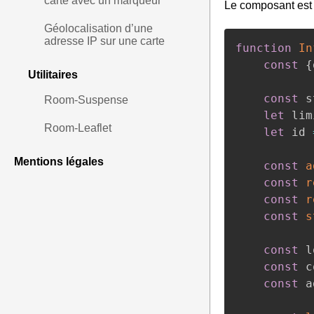
carte avec un marqueur
Le composant est 
Géolocalisation d’une
adresse IP sur une carte
function
In
const
{
Utilitaires
const
 s
Room-Suspense
let
 lim
Room-Leaflet
let
 id 
Mentions légales
const
a
const
r
const
r
const
s
const
 l
const
 c
const
 a