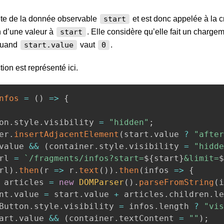
nte de la donnée observable
et est donc appelée à la cr
start
n d’une valeur à
. Elle considère qu’elle fait un charge
start
 quand
vaut
.
start.value
0
tion est représenté ici.
nfos
=
(
)
=>
{
on
.
style
.
visibility 
=
"hidden"
;
er
.
insertAdjacentElement
(
start
.
value 
?
"after
value 
&&
(
container
.
style
.
visibility 
=
"hidde
rl 
=
`
/fragments/infos?start=
${
start
}
&limit=
$
rl
)
.
then
(
r
=>
 r
.
text
(
)
)
.
then
(
infos
=>
{
 articles 
=
new
DOMParser
(
)
.
parseFromString
(
i
unt
.
value 
=
 start
.
value 
+
 articles
.
children
.
le
ddButton
.
style
.
visibility 
=
 infos
.
length 
?
"vis
art
.
value 
&&
(
container
.
textContent 
=
""
)
;