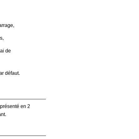
arrage,
s,
ai de
ar défaut.
 présenté en 2
nt.