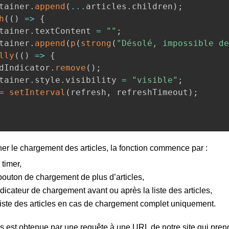
ontainer
.
append
(
...
articles
.
children
)
;
h
(
(
)
=>
{
ontainer
.
textContent 
=
""
;
ontainer
.
append
(
p
(
strong
(
"Désolé, impossible de
lly
(
(
)
=>
{
oadIndicator
.
remove
(
)
;
ontainer
.
style
.
visibility 
=
"visible"
;
=
setInterval
(
refresh
,
 refreshTimeout
)
;
er le chargement des articles, la fonction commence par :
 timer,
outon de chargement de plus d’articles,
ndicateur de chargement avant ou après la liste des articles,
iste des articles en cas de chargement complet uniquement.
cles est obtenue par une requête à une URL de notre site qui p