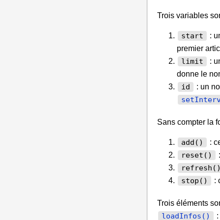
Trois variables so
: u
start
premier artic
: u
limit
donne le nom
: un no
id
setInter
Sans compter la f
: c
add()
:
reset()
refresh(
: 
stop()
Trois éléments son
:
loadInfos()