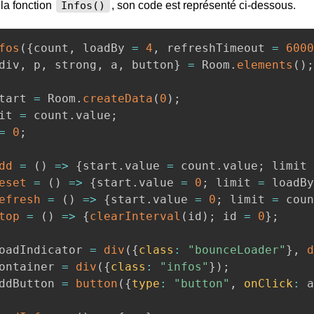
la fonction
, son code est représenté ci-dessous.
Infos()
fos
(
{
count
,
 loadBy 
=
4
,
 refreshTimeout 
=
6000
div
,
 p
,
 strong
,
 a
,
 button
}
=
 Room
.
elements
(
)
;
tart 
=
 Room
.
createData
(
0
)
;
it 
=
 count
.
value
;
=
0
;
dd
=
(
)
=>
{
start
.
value 
=
 count
.
value
;
 limit 
eset
=
(
)
=>
{
start
.
value 
=
0
;
 limit 
=
 loadBy
efresh
=
(
)
=>
{
start
.
value 
=
0
;
 limit 
=
 coun
top
=
(
)
=>
{
clearInterval
(
id
)
;
 id 
=
0
}
;
oadIndicator 
=
div
(
{
class
:
"bounceLoader"
}
,
d
ontainer 
=
div
(
{
class
:
"infos"
}
)
;
ddButton 
=
button
(
{
type
:
"button"
,
onClick
:
 a