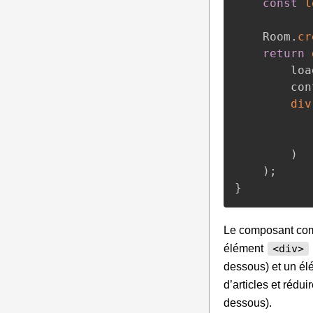
const
l
	Room
.
cr
return
		l
		c
div
)
)
;
}
Le composant comm
élément
<div>
dessous) et un é
d’articles et réduir
dessous).