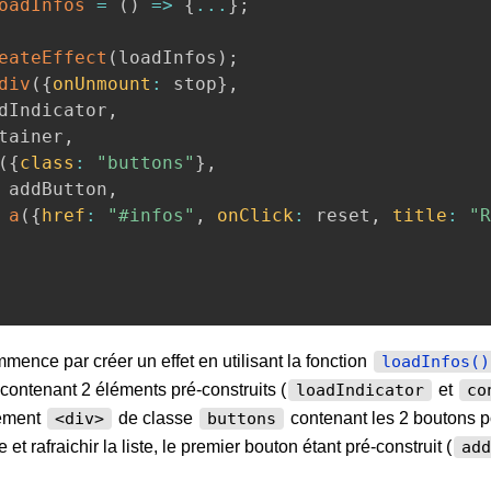
oadInfos
=
(
)
=>
{
...
}
;
eateEffect
(
loadInfos
)
;
div
(
{
onUnmount
:
 stop
}
,
oadIndicator
,
ontainer
,
(
{
class
:
"buttons"
}
,
			addButton
,
a
(
{
href
:
"#infos"
,
onClick
:
 reset
,
title
:
"R
ence par créer un effet en utilisant la fonction
loadInfos()
contenant 2 éléments pré-construits (
et
loadIndicator
co
lément
de classe
contenant les 2 boutons p
<div>
buttons
e et rafraichir la liste, le premier bouton étant pré-construit (
add