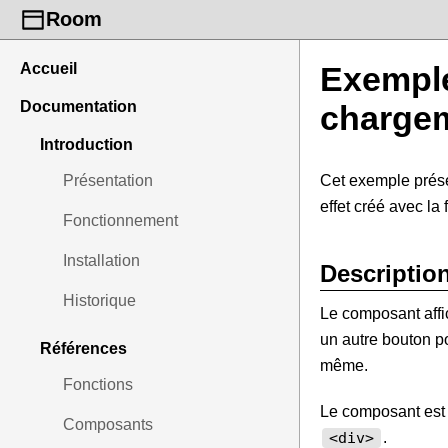
Room
Accueil
Exemple
Documentation
charge
Introduction
Présentation
Cet exemple prése
effet créé avec la
Fonctionnement
Installation
Descriptio
Historique
Le composant affic
un autre bouton pou
Références
même.
Fonctions
Le composant est
Composants
.
<div>