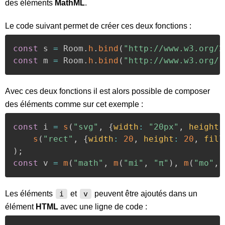
des éléments
MathML
.
Le code suivant permet de créer ces deux fonctions :
const
 s 
=
 Room
.
h
.
bind
(
"http://www.w3.org/2
const
 m 
=
 Room
.
h
.
bind
(
"http://www.w3.org/1
Avec ces deux fonctions il est alors possible de composer
des éléments comme sur cet exemple :
const
 i 
=
s
(
"svg"
,
{
width
:
"20px"
,
height
:
s
(
"rect"
,
{
width
:
20
,
height
:
20
,
fill
)
;
const
 v 
=
m
(
"math"
,
m
(
"mi"
,
"π"
)
,
m
(
"mo"
,
Les éléments
et
peuvent être ajoutés dans un
i
v
élément
HTML
avec une ligne de code :