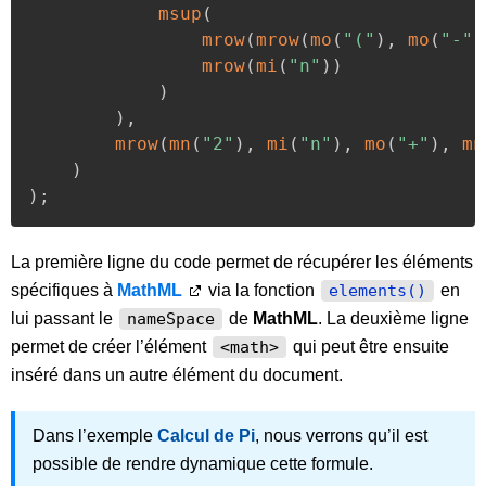
msup
(
mrow
(
mrow
(
mo
(
"("
)
,
mo
(
"-"
)
mrow
(
mi
(
"n"
)
)
)
)
,
mrow
(
mn
(
"2"
)
,
mi
(
"n"
)
,
mo
(
"+"
)
,
mn
)
)
;
La première ligne du code permet de récupérer les éléments
spécifiques à
MathML
via la fonction
en
elements()
lui passant le
de
MathML
. La deuxième ligne
nameSpace
permet de créer l’élément
qui peut être ensuite
<math>
inséré dans un autre élément du document.
Dans l’exemple
Calcul de Pi
, nous verrons qu’il est
possible de rendre dynamique cette formule.