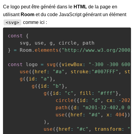
Ce logo peut être généré dans le
HTML
de la page en
utilisant
Room
et du code JavaScript générant un élément
comme ici :
<svg>
const
{
	svg
,
 use
,
 g
,
 circle
,
 path
}
=
 Room
.
elements
(
"http://www.w3.org/2000/
const
 logo 
=
svg
(
{
viewBox
:
"-300 -300 600 
use
(
{
href
:
"#a"
,
stroke
:
"#007FFF"
,
str
g
(
{
id
:
"a"
}
,
g
(
{
id
:
"b"
}
,
g
(
{
id
:
"c"
,
fill
:
"#fff"
}
,
circle
(
{
id
:
"d"
,
cx
:
-
202
,
path
(
{
d
:
"m201-32-402,0 0,
use
(
{
href
:
"#d"
,
x
:
404
}
)
)
,
use
(
{
href
:
"#c"
,
transform
:
"r