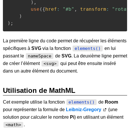
)
,
use
(
{
href
:
"#b"
,
transform
:
"rotat
)
)
;
La première ligne du code permet de récupérer les éléments
spécifiques à
SVG
via la fonction
en lui
elements()
passant le
de
SVG
. La deuxième ligne permet
nameSpace
de créer l’élément
qui peut être ensuite inséré
<svg>
dans un autre élément du document.
Utilisation de MathML
Cet exemple utilise la fonction
de
Room
elements()
pour représenter la formule de
Leibniz-Gregory
(une
solution pour calculer le nombre
Pi
) en utilisant un élément
.
<math>