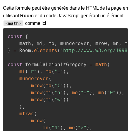
Cette formule peut être générée dans le HTML de la page en
utilisant
Room
et du code JavaScript générant un élément
comme ici :
<math>
const
{
	math
,
 mi
,
 mo
,
 munderover
,
 mrow
,
 mn
,
 mf
}
=
 Room
.
elements
(
"http://www.w3.org/1998/
const
 formulaLeibnizGregory 
=
math
(
mi
(
"π"
)
,
mo
(
"="
)
,
munderover
(
mrow
(
mo
(
"∑"
)
)
,
mrow
(
mi
(
"n"
)
,
mo
(
"="
)
,
mn
(
"0"
)
)
,
mrow
(
mi
(
"∞"
)
)
)
,
mfrac
(
mrow
(
mn
(
"4"
)
,
mo
(
"×"
)
,