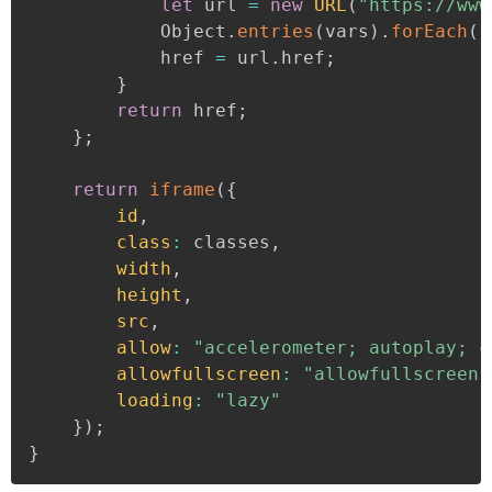
let
 url 
=
new
URL
(
"https://www
			Object
.
entries
(
vars
)
.
forEach
(
(
			href 
=
 url
.
href
;
}
return
 href
;
}
;
return
iframe
(
{
id
,
class
:
 classes
,
width
,
height
,
src
,
allow
:
"accelerometer; autoplay; c
allowfullscreen
:
"allowfullscreen"
loading
:
"lazy"
}
)
;
}