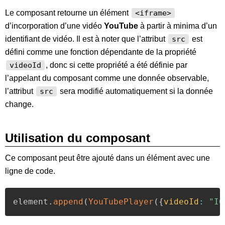
Le composant retourne un élément
<iframe>
d’incorporation d’une vidéo
YouTube
à partir à minima d’un
identifiant de vidéo. Il est à noter que l’attribut
est
src
défini comme une fonction dépendante de la propriété
, donc si cette propriété a été définie par
videoId
l’appelant du composant comme une donnée observable,
l’attribut
sera modifié automatiquement si la donnée
src
change.
Utilisation du composant
Ce composant peut être ajouté dans un élément avec une
ligne de code.
element
.
append
(
YouTubePlayer
(
{
videoId
:
"I6