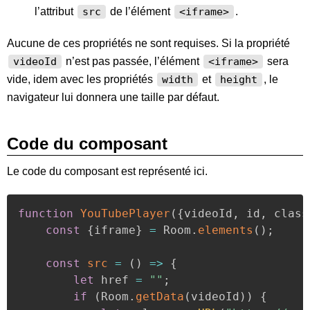
l’attribut
de l’élément
.
src
<iframe>
Aucune de ces propriétés ne sont requises. Si la propriété
n’est pas passée, l’élément
sera
videoId
<iframe>
vide, idem avec les propriétés
et
, le
width
height
navigateur lui donnera une taille par défaut.
Code du composant
Le code du composant est représenté ici.
function
YouTubePlayer
(
{
videoId
,
 id
,
 class
const
{
iframe
}
=
 Room
.
elements
(
)
;
const
src
=
(
)
=>
{
let
 href 
=
""
;
if
(
Room
.
getData
(
videoId
)
)
{