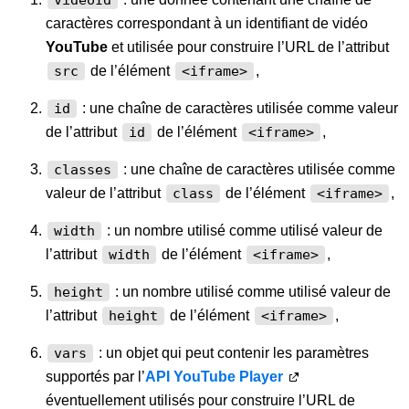
videoId
caractères correspondant à un identifiant de vidéo
YouTube
et utilisée pour construire l’URL de l’attribut
de l’élément
,
src
<iframe>
: une chaîne de caractères utilisée comme valeur
id
de l’attribut
de l’élément
,
id
<iframe>
: une chaîne de caractères utilisée comme
classes
valeur de l’attribut
de l’élément
,
class
<iframe>
: un nombre utilisé comme utilisé valeur de
width
l’attribut
de l’élément
,
width
<iframe>
: un nombre utilisé comme utilisé valeur de
height
l’attribut
de l’élément
,
height
<iframe>
: un objet qui peut contenir les paramètres
vars
supportés par l’
API YouTube Player
éventuellement utilisés pour construire l’URL de